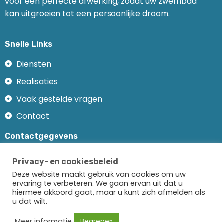
voor een perfecte afwerking, zodat uw zwembad
kan uitgroeien tot een persoonlijke droom.
Snelle Links
Diensten
Realisaties
Vaak gestelde vragen
Contact
Contactgegevens
Vliegplein 53-9990 Maldegem
Privacy- en cookiesbeleid
+32 50 71 34 41
Deze website maakt gebruik van cookies om uw
ervaring te verbeteren. We gaan ervan uit dat u
+32 475 48 59 24
hiermee akkoord gaat, maar u kunt zich afmelden als
u dat wilt.
info@lunic.be
Meer informatie
Begrepen